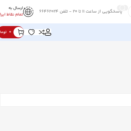
ارسال به
پاسخگویی از ساعت 11 تا 20 - تلفن 66462024
تمام نقاط ایرا
0
توما