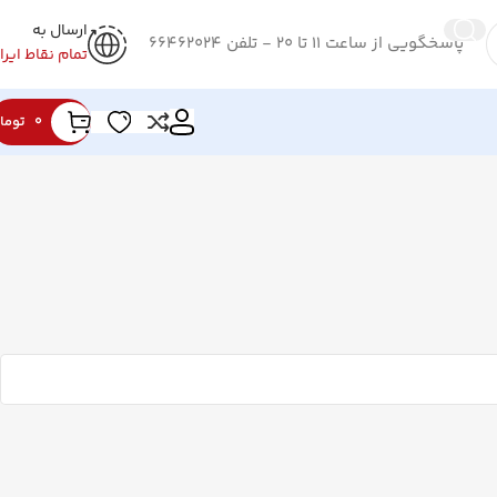
ارسال به
پاسخگویی از ساعت 11 تا 20 - تلفن 66462024
تمام نقاط ایرا
0
توما