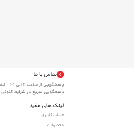
تماس با ما
پاسخگویی از ساعت 11 الی 20 - تلفن 66462024 فروشگاه | روزهای تعطیل مجموعه فعال نیست.
پاسخگویی سریع در شرایط کنونی
لینک های مفید
حساب کاربری
محصولات