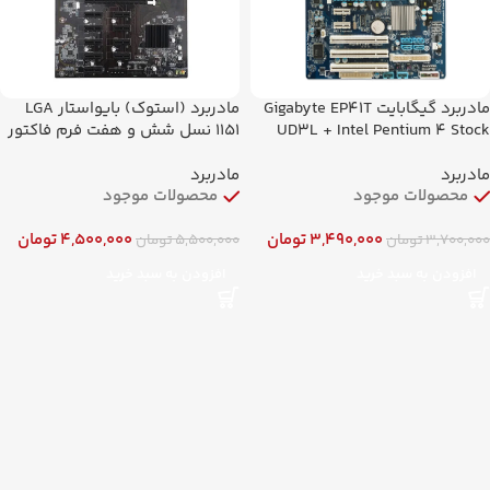
مادربرد گیگابایت Gigabyte EP41T
مادربرد (استوک) بایواستار LGA
UD3L + Intel Pentium 4 Stock
1151 نسل شش و هفت فرم فاکتور
کارکرده
microATX مادربرد BIOSTAR B250
BTC 12P DDR4
مادربرد
مادربرد
محصولات موجود
محصولات موجود
3,490,000
تومان
4,500,000
تومان
3,700,000
تومان
5,500,000
تومان
افزودن به سبد خرید
افزودن به سبد خرید