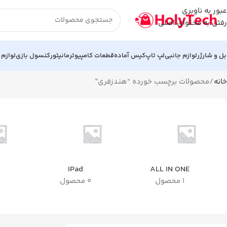
عبور به ناوبری
رفتن به محتوای اصلی
بل و شارژر
لوازم جانبی
لپ تاپ
کیس آماده
قطعات کامپیوتر
مانیتور
کنسول بازی
لوازم 
خانه
محصولات برچسب خورده “هندزفری”
IPad
ALL IN ONE
1 محصول
0 محصول