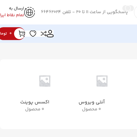
ارسال به
پاسخگویی از ساعت 11 تا 20 - تلفن 66462024
تمام نقاط ایرا
0
توما
آنتی ویروس
اکسس پوینت
0 محصول
0 محصول