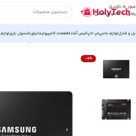
عبور به ناوبری
رفتن به محتوای اصلی
بل و شارژر
لوازم جانبی
لپ تاپ
کیس آماده
قطعات کامپیوتر
مانیتور
کنسول بازی
لوازم 
خانه
هارد و فلش مموری
اس اس دی اینترنال 2.5 اینچ اصلی سامسونگ ظرفیت 250 گیگابایت مدل Samsung 860 EVO 250GB
-5%