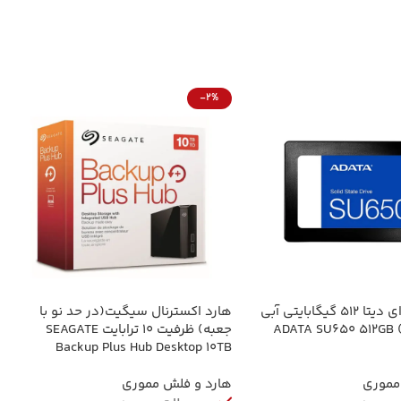
-2%
اس اس دی ای دیتا 512 گیگابایتی آبی
هارد اکسترنال سیگیت(در حد نو با
BLUE (اصلی) ADATA SU650 512GB
جعبه) ظرفیت 10 ترابایت SEAGATE
Backup Plus Hub Desktop 10TB
مموری
هارد و فلش مموری