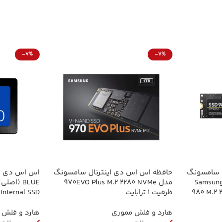
-7%
-7%
ل سامسونگ
حافظه اس اس دی اینترنال سامسونگ
فیت 250 گیگابایت مدل Samsung
مدل 970EVO Plus M.2 2280 NVMe
980 M.2 
ظرفیت 1 ترابایت
Internal SSD
هارد و فلش مموری
هارد و فلش 