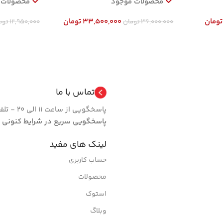
محصولات موجود
محصولات 
تومان
33,500,000
تومان
36,000,000
تومان
12,950,000
توم
افزودن به سبد خرید
افزودن به سب
تماس با ما
پاسخگویی از ساعت 11 الی 20 - تلفن 66462024 فروشگاه | روزهای تعطیل مجموعه فعال نیست.
پاسخگویی سریع در شرایط کنونی
لینک های مفید
حساب کاربری
محصولات
استوک
وبلاگ