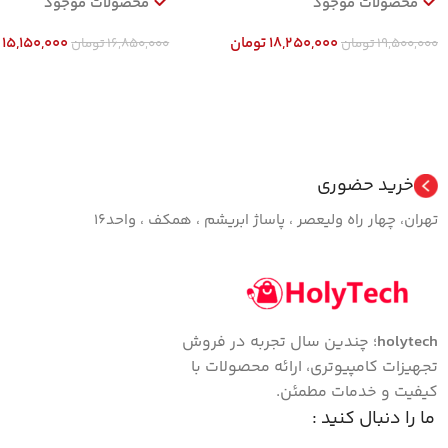
محصولات موجود
محصولات موجود
18,250,000
تومان
15,150,000
19,500,000
تومان
16,850,000
تومان
افزودن به سبد خرید
افزودن به سبد خرید
خرید حضوری
تهران، چهار راه ولیعصر ، پاساژ ابریشم ، همکف ، واحد16
holytech
؛ چندین سال تجربه در فروش
تجهیزات کامپیوتری، ارائه محصولات با
کیفیت و خدمات مطمئن.
ما را دنبال کنید :