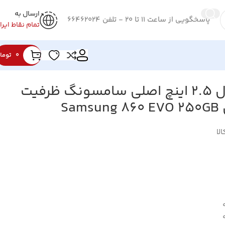
ارسال به
پاسخگویی از ساعت 11 تا 20 - تلفن 66462024
تمام نقاط ایرا
0
توما
اس اس دی اینترنال 2.5 اینچ اصلی سامسونگ ظرفیت