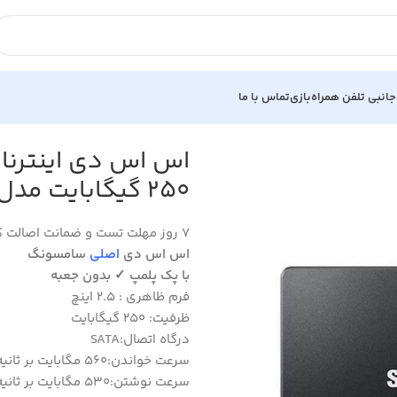
جانبی تلفن همراه
بازی
تماس با ما
250 گیگابایت مدل Samsung 860 EVO 250GB
7 روز مهلت تست و ضمانت اصالت کالا
اس اس دی
اصلی
سامسونگ
با پک پلمپ ✓ بدون جعبه
فرم ظاهری : 2.5 اینچ
ظرفیت: 250 گیگابایت
درگاه اتصال:SATA
سرعت خواندن:560 مگابایت بر ثانیه
سرعت نوشتن:530 مگابایت بر ثانیه