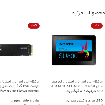
محصولات مرتبط
-10%
-6%
حافظه اس اس دی اینترنال ای دیتا
حافظه اس اس دی اینترنا
مدل ADATA SU800 512GB Internal
ظر
SSD ظرفیت 512 گیگابایت
2280 NVMe 250GB Internal
SSD
SSD
,
هارد و فلش مموری
هارد و فلش مموری