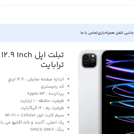
جانبی تلفن همراه
بازی
تماس با ما
ترابایت
اندازه صفحه نمایش : 12.9 اینچ
کد رجیستری
پردازنده : Apple M2
ظرفیت حافظه : 1 ترابایت
ظرفیت رم : 16 گیگابایت
سیم کارت خور Wi-Fi + Cellular
پک اصلی، آکبند و
نات اکتیو
می باش
رنگ: SPACE GREY