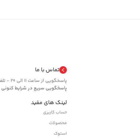
تماس با ما
پاسخگویی از ساعت 11 الی 20 - تلفن 66462024 فروشگاه | روزهای تعطیل مجموعه فعال نیست.
پاسخگویی سریع در شرایط کنونی
لینک های مفید
حساب کاربری
محصولات
استوک