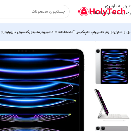
عبور به ناوبری
رفتن به محتوای اصلی
بل و شارژر
لوازم جانبی
لپ تاپ
کیس آماده
قطعات کامپیوتر
مانیتور
کنسول بازی
لوازم 
خانه
iPad
تبلت اپل iPad pro 6th 2022 Cellular 12.9 Inch | حافظه 1 ترابایت