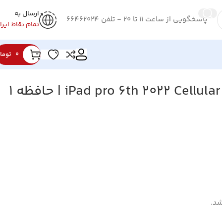
ارسال به
پاسخگویی از ساعت 11 تا 20 - تلفن 66462024
تمام نقاط ایرا
0
توما
تبلت اپل iPad pro 6th 2022 Cellular 12.9 Inch | حافظه 1
د.