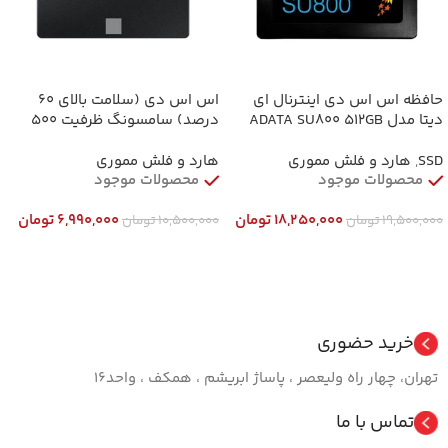
حافظه اس اس دی اینترنال ای
اس اس دی (سلامت بالای 60
دیتا مدل ADATA SU800 512GB
درصد) سامسونگ ظرفیت 500
Internal SSD ظرفیت 512 گیگابایت
گیگابایت مدل Samsung 870 EVO
500GB استوک
SSD
,
هارد و فلش مموری
هارد و فلش مموری
محصولات موجود
محصولات موجود
18,250,000
تومان
6,990,000
تومان
19,500,000
تومان
10,500,000
تومان
افزودن به سبد خرید
افزودن به سبد خرید
خرید حضوری
تهران، چهار راه ولیعصر ، پاساژ ابریشم ، همکف ، واحد16
تماس با ما