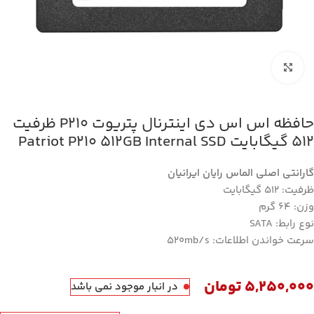
بزرگنمایی تصویر
حافظه اس اس دی اینترنال پتریوت P210 ظرفیت
512 گیگابایت Patriot P210 512GB Internal SSD
گارانتی اصلی الماس رایان ایرانیان
ظرفیت: 512 گیگابایت
وزن: 64 گرم
نوع رابط: SATA
سرعت خواندن اطلاعات: 520mb/s
5,250,000
تومان
در انبار موجود نمی باشد