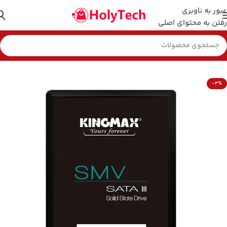
عبور به ناوبری
رفتن به محتوای اصلی
خانه
هارد و فلش مموری
-3%