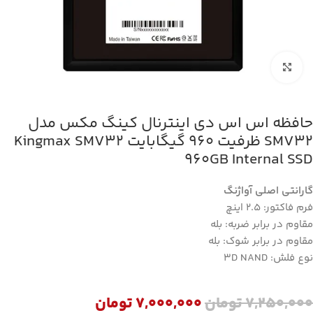
بزرگنمایی تصویر
حافظه اس اس دی اینترنال کینگ مکس مدل
SMV32 ظرفیت 960 گیگابایت Kingmax SMV32
960GB Internal SSD
گارانتی اصلی آواژنگ
فرم فاکتور: 2.5 اینچ
مقاوم در برابر ضربه: بله
مقاوم در برابر شوک: بله
نوع فلش: 3D NAND
7,250,000
تومان
7,000,000
تومان