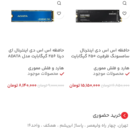
حافظه اس اس دی اینترنال
حافظه اس اس دی اینترنال ای
سامسونگ ظرفیت 250 گیگابایت
دیتا 256 گیگابایت مدل ADATA
مدل Samsung 980 M.2 2280
LEGEND 700 M.2 2280 NVMe
256GB Internal SSD
NVMe 250GB Internal SSD
هارد و فلش مموری
هارد و فلش مموری
محصولات موجود
محصولات موجود
15,150,000
تومان
8,140,000
تومان
16,850,000
تومان
9,000,000
تومان
افزودن به سبد خرید
افزودن به سبد خرید
خرید حضوری
تهران، چهار راه ولیعصر ، پاساژ ابریشم ، همکف ، واحد16