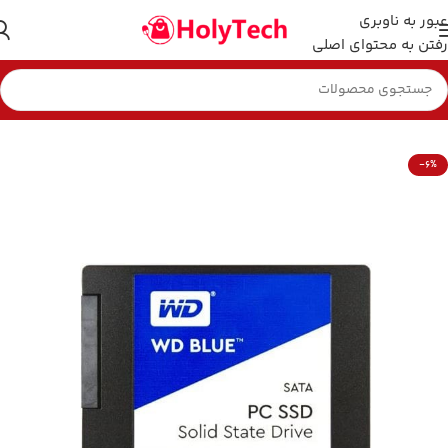
عبور به ناوبری
رفتن به محتوای اصلی
خانه
هارد و فلش مموری
-6%