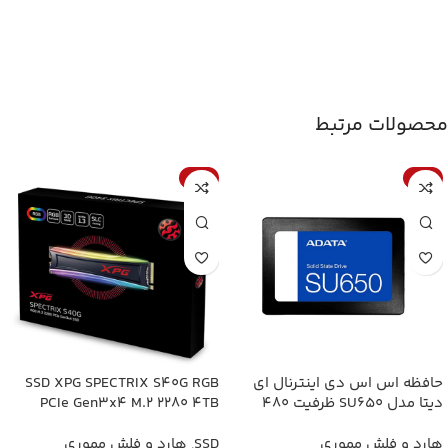
محصولات مرتبط
-3%
-3%
حافظه اس اس دی اینترنال ای
SSD XPG SPECTRIX S40G RGB
دیتا مدل SU650 ظرفیت 480
PCIe Gen3x4 M.2 2280 4TB
گیگابایت ADATA SU650 480GB
Internal SSD
هارد و فلش مموری
SSD
,
هارد و فلش مموری