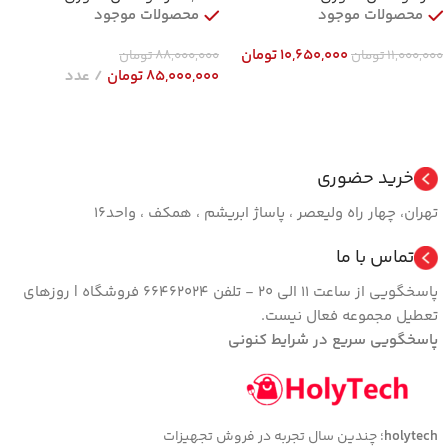
محصولات موجود
محصولات موجود
10,650,000
تومان
11,000,000
تومان
88,000,000
تومان
85,000,000
تومان
عدد
افزودن به سبد خرید
افزودن به سبد خرید
خرید حضوری
تهران، چهار راه ولیعصر ، پاساژ ابریشم ، همکف ، واحد16
تماس با ما
پاسخگویی از ساعت 11 الی 20 - تلفن 66462024 فروشگاه | روزهای
تعطیل مجموعه فعال نیست.
پاسخگویی سریع در شرایط کنونی
holytech
؛ چندین سال تجربه در فروش تجهیزات