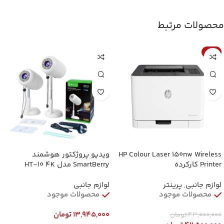
محصولات مرتبط
-1%
HP Colour Laser 150nw Wireless
ویدیو پروژکتور هوشمند
Printer کارکرده
SmartBerry مدل HT-10 ۴K
لوازم جانبی
,
پرینتر
لوازم جانبی
محصولات موجود
محصولات موجود
13,945,000
تومان
43,000,000
تومان