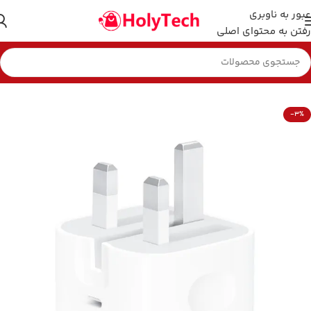
عبور به ناوبری
رفتن به محتوای اصلی
خانه
کابل و شارژر
شارژر موبایل
-3%