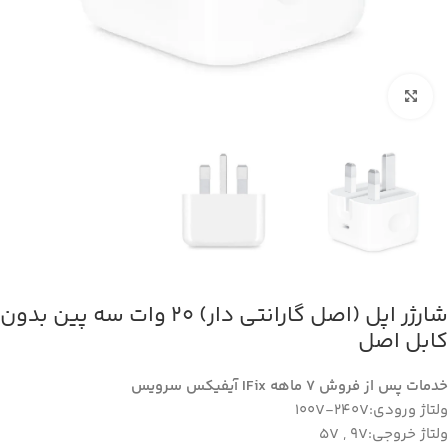
بزرگنمایی تصویر
شارژر اپل (اصل گارانتی دار) 20 وات سه پین بدون
کابل اصل
خدمات پس از فروش 7 ماهه IFix آیفیکس سرویس
ولتاژ ورودی:100V-240V
ولتاژ خروجی:5V , 9V