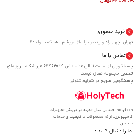
42,500,000
تومان
افزودن به سبد خرید
افزودن به سبد خرید
خرید حضوری
تهران، چهار راه ولیعصر ، پاساژ ابریشم ، همکف ، واحد16
تماس با ما
پاسخگویی از ساعت 11 الی 20 - تلفن 66462024 فروشگاه | روزهای
تعطیل مجموعه فعال نیست.
پاسخگویی سریع در شرایط کنونی
holytech
؛ چندین سال تجربه در فروش تجهیزات
کامپیوتری، ارائه محصولات با کیفیت و خدمات
مطمئن.
ما را دنبال کنید :