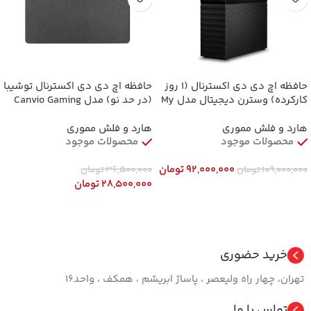
حافظه اچ دی دی اکسترنال (1 روز
حافظه اچ دی دی اکسترنال توشیبا
کارکرده) وسترن دیجیتال مدل My
(در حد نو) مدل Canvio Gaming
Book ظرفیت 16 ترابایت Western
ظرفیت 4 ترابایت Toshiba Canvio
Gaming 4TB External HDD
Digital My Book 16TB External
هارد و فلش مموری
هارد و فلش مموری
HDD
محصولات موجود
محصولات موجود
92,000,000
تومان
109,000,000
تومان
36,500,000
تومان
28,500,000
تومان
افزودن به سبد خرید
افزودن به سبد خرید
خرید حضوری
تهران، چهار راه ولیعصر ، پاساژ ابریشم ، همکف ، واحد16
تماس با ما