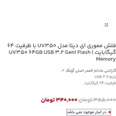
بزرگنمایی تصویر
فلش مموری ای دیتا مدل UV350 با ظرفیت 64
گیگابایت | UV350 64GB USB 3.2 Gen1 Flash
Memory
گارانتی مادام العمر اصلی
آونگ
✓
رابط:USB 3.2
ظرفیت:64 گیگابایت
355,000
تومان
340,000
تومان
در انبار موجود نمی باشد