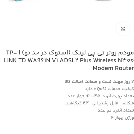
بزرگنمایی تصویر
مودم روتر تی پی لینک (استوک در حد نو) ا TP-
LINK TD W8961N V1 ADSL2 Plus Wireless N300
Modem Router
7 روز مهلت تست و ضمانت اصالت کالا
کیفیت خدمات (QoS): دارد
تعداد پورت اترنت RJ-45: چهار عدد
فرکانس قابل پشتیبانی: 2.4 گیگاهرتز
تعداد آنتن: دو عدد
ورژن چهار 4