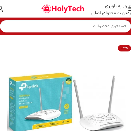
عبور به ناوبری
رفتن به محتوای اصلی
خانه
لوازم جانبی
مودم
-32%