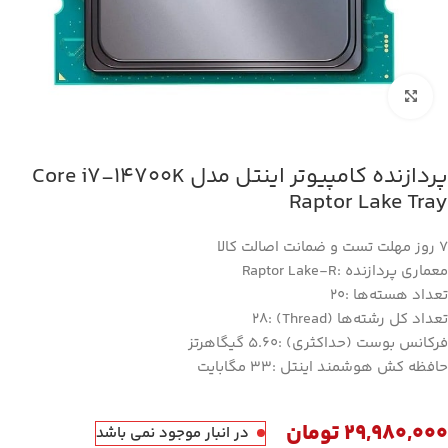
بزرگنمایی تصویر
پردازنده کامپیوتر اینتل مدل Core i7-14700K
Raptor Lake Tray
7 روز مهلت تست و ضمانت اصالت کالا
معماری پردازنده :Raptor Lake-R
تعداد هسته‌ها :20
تعداد کل رشته‌ها (Thread) :28
فرکانس بوست (حداکثری) :5.60 گیگاهرتز
حافظه کش هوشمند اینتل :33 مگابایت
29,980,000
تومان
در انبار موجود نمی باشد