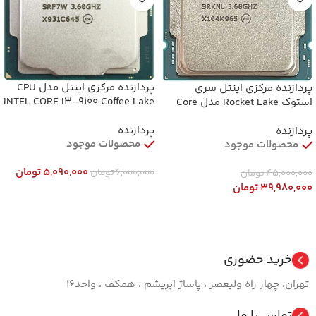
پردازنده مرکزی اینتل مدل CPU
پردازنده مرکزی اینتل سری
INTEL CORE I3-9100 Coffee Lake
استوک Rocket Lake مدل Core
Tray (استوک)
i7-11700K
پردازنده
پردازنده
محصولات موجود
محصولات موجود
5,090,000
تومان
6,000,000
تومان
45,000,000
تومان
39,980,000
تومان
افزودن به سبد خرید
افزودن به سبد خرید
خرید حضوری
تهران، چهار راه ولیعصر ، پاساژ ابریشم ، همکف ، واحد16
تماس با ما