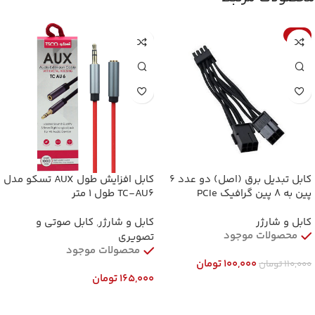
-9%
کابل تبدیل برق (اصل) دو عدد 6
کابل افزایش طول AUX تسکو مدل
پین به 8 پین گرافیک PCIe
TC-AU6 طول 1 متر
کابل و شارژر
کابل و شارژر
,
کابل صوتی و
محصولات موجود
تصویری
محصولات موجود
100,000
تومان
110,000
تومان
165,000
تومان
افزودن به سبد خرید
افزودن به سبد خرید