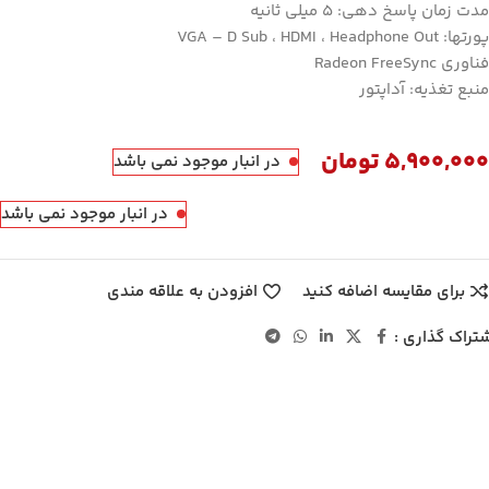
مدت زمان پاسخ دهی: 5 میلی ثانیه
پورتها: VGA – D Sub ، HDMI ، Headphone Out
فناوری Radeon FreeSync
منبع تغذیه: آداپتور
5,900,000
تومان
در انبار موجود نمی باشد
در انبار موجود نمی باشد
برای مقایسه اضافه کنید
افزودن به علاقه مندی
تراک گذاری :