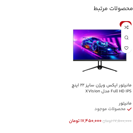
محصولات مرتبط
حراج
مانیتور ایکس ویژن سایز ۲۲ اینچ
Full HD IPS مدل XVision
XS2260H 22 Inch Full HD IPS
75Hz Flat Monitor
مانیتور
محصولات موجود
17,450,000
تومان
17,500,000
تومان
افزودن به سبد خرید