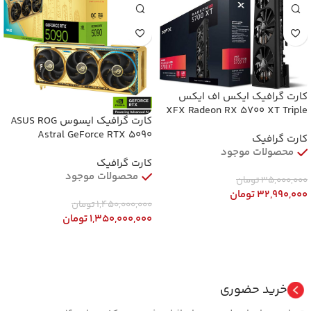
کارت گرافیک ایکس اف ایکس
XFX Radeon RX 5700 XT Triple
کارت گرافیک ایسوس ASUS ROG
Dissipation 8GB GDDR6 استوک
Astral GeForce RTX 5090
کارت گرافیک
Dhahab OC Edition 32GB GDDR7
محصولات موجود
کارت گرافیک
محصولات موجود
35,000,000
تومان
32,990,000
تومان
1,450,000,000
تومان
افزودن به سبد خرید
1,350,000,000
تومان
افزودن به سبد خرید
خرید حضوری