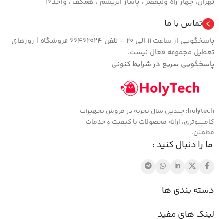
تهران، چهار راه ولیعصر ، پاساژ ابریشم ، همکف ، واحد16
تماس با ما
پاسخگویی از ساعت 11 الی 20 - تلفن 66462024 فروشگاه | روزهای
تعطیل مجموعه فعال نیست.
پاسخگویی سریع در شرایط کنونی
holytech
؛ چندین سال تجربه در فروش تجهیزات
کامپیوتری، ارائه محصولات با کیفیت و خدمات
مطمئن.
ما را دنبال کنید :
دسته بندی ها
لینک های مفید