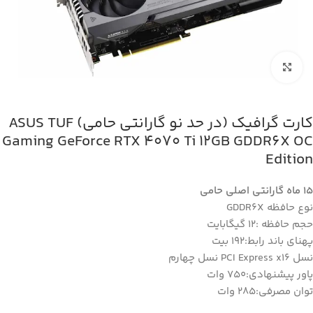
بزرگنمایی تصویر
کارت گرافیک (در حد نو گارانتی حامی) ASUS TUF
Gaming GeForce RTX 4070 Ti 12GB GDDR6X OC
Edition
15 ماه گارانتی اصلی حامی
نوع حافظه GDDR6X
حجم حافظه :12 گیگابایت
پهنای باند رابط:192 بیت
نسل PCI Express x16 نسل چهارم
پاور پیشنهادی:750 وات
توان مصرفی:285 وات