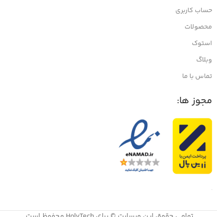
حساب کاربری
محصولات
استوک
وبلاگ
تماس با ما
مجوز ها:
تمامی حقوق این وبسایت © برای HolyTech محفوظ است.