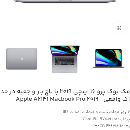
بزرگنمایی تصویر
مک بوک پرو 16 اینچی 2019 با تاچ بار و جعبه در حد
آک واقعی ا Apple A2141 Macbook Pro 2019
7 روز مهلت تست و ضمانت اصالت کالا
پردازنده: Core i9- 9750H
رم: 32GB 2667MHz