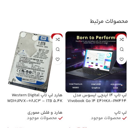
محصولات مرتبط
-2%
-1%
لپ‌ تاپ 14 اینچی ایسوس مدل
هارد لپ تاپ Western Digital
WD10JPVX-08JC3 – 1TB 5.4K
Vivobook Go 14 E410KA-PM464
RPM SATA 9.5mm 2.5″ Hard
Pentium N6000 4GB-64GB-
INTEL
Drive (کارکرده)
لپ تاپ
هارد و فلش مموری
محصولات موجود
محصولات موجود