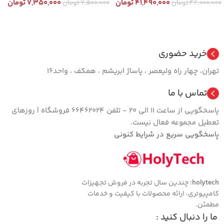
41,490,000
تومان
7,350,000
تومان
42,000,000
تومان
7,500,000
تومان
افزودن به سبد خرید
افزودن به سبد خرید
خرید حضوری
تهران، چهار راه ولیعصر ، پاساژ ابریشم ، همکف ، واحد16
تماس با ما
پاسخگویی از ساعت 11 الی 20 - تلفن 66462024 فروشگاه | روزهای
تعطیل مجموعه فعال نیست.
پاسخگویی سریع در شرایط کنونی
holytech
؛ چندین سال تجربه در فروش تجهیزات
کامپیوتری، ارائه محصولات با کیفیت و خدمات
مطمئن.
ما را دنبال کنید :