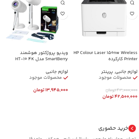
HP Colour Laser 150nw Wireless
ویدیو پروژکتور هوشمند
Printer کارکرده
SmartBerry مدل HT-10 ۴K
لوازم جانبی
,
پرینتر
لوازم جانبی
محصولات موجود
محصولات موجود
13,945,000
تومان
43,000,000
تومان
42,500,000
تومان
افزودن به سبد خرید
افزودن به سبد خرید
خرید حضوری