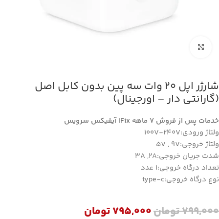
بزرگنمایی تصویر
شارژر اپل 20 وات سه پین بدون کابل اصل
(گارانتی دار – اورجینال)
خدمات پس از فروش 7 ماهه IFix آیفیکس سرویس
ولتاژ ورودی:100V-240V
ولتاژ خروجی:5V , 9V
شدت جریان خروجی:3A ,2A
تعداد درگاه خروجی:1 عدد
نوع درگاه خروجی:type-c
799,000
تومان
795,000
تومان