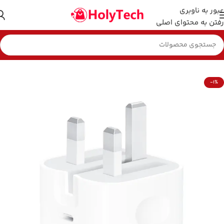
عبور به ناوبری
رفتن به محتوای اصلی
خانه
کابل و شارژر
شارژر موبایل
-1%