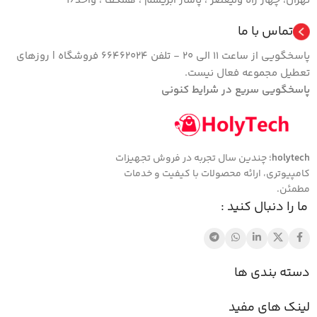
تهران، چهار راه ولیعصر ، پاساژ ابریشم ، همکف ، واحد16
تماس با ما
پاسخگویی از ساعت 11 الی 20 - تلفن 66462024 فروشگاه | روزهای
تعطیل مجموعه فعال نیست.
پاسخگویی سریع در شرایط کنونی
holytech
؛ چندین سال تجربه در فروش تجهیزات
کامپیوتری، ارائه محصولات با کیفیت و خدمات
مطمئن.
ما را دنبال کنید :
دسته بندی ها
لینک های مفید