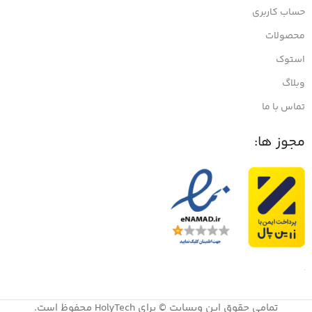
حساب کاربری
محصولات
استوک
وبلاگ
تماس با ما
مجوز ها:
تمامی حقوق این وبسایت © برای HolyTech محفوظ است.