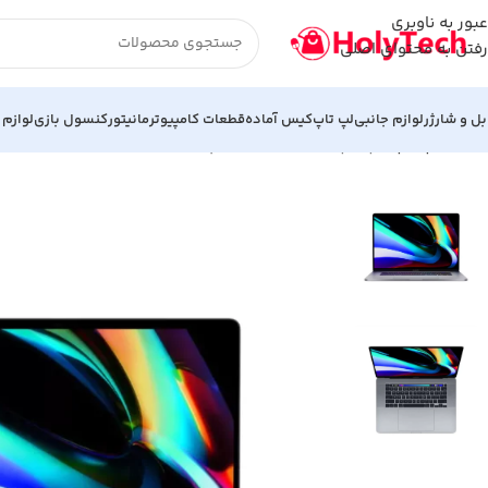
عبور به ناوبری
رفتن به محتوای اصلی
بل و شارژر
لوازم جانبی
لپ تاپ
کیس آماده
قطعات کامپیوتر
مانیتور
کنسول بازی
لوازم 
خانه
لپ تاپ
لپ تاپ استوک مک بوک پرو Apple MacBook Pro 16 A2141 2019 – i7