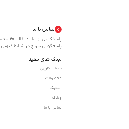
تماس با ما
پاسخگویی از ساعت 11 الی 20 - تلفن 66462024 فروشگاه | روزهای تعطیل مجموعه فعال نیست.
پاسخگویی سریع در شرایط کنونی
لینک های مفید
حساب کاربری
محصولات
استوک
وبلاگ
تماس با ما