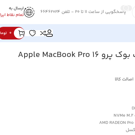
ارسال به
پاسخگویی از ساعت 11 تا 20 - تلفن 66462024
تمام نقاط ایرا
0
توما
لپ تاپ استوک مک بوک پرو Apple MacBook Pro 16