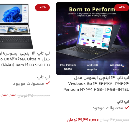
-9%
-1%
لپ تاپ 14 اینچی ایسو
مدل  UX8406MA Ultra 7
(155H) Ram 16GB SSD 1TB
لپ تاپ
لپ‌ تاپ 14 اینچی ایسوس مدل
Vivobook Go 14 E410KA-PM464
محصولات موجود
Pentium N6000 4GB-64GB-INTEL
,000,000
350,000,000
تومان
لپ تاپ
افزودن به سبد خرید
محصولات موجود
41,490,000
تومان
42,000,000
تومان
افزودن به سبد خرید