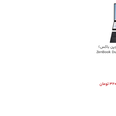
س(اوپن باکس)
ZenBook Duo
320
تومان