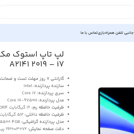
جانبی تلفن همراه
بازی
تماس با ما
A2141 2019 – i7
گارانتی 7 روز مهلت تست و ضمانت اصالت کالا
سازنده پردازنده:
Intel
سری پردازنده:
Core i7
مدل پردازنده:
Core i7-9750H
ظرفیت حافظه رم:
16 گیگابایت DDR4
ظرفیت حافظه داخلی:
512 گیگابایت NVMe M.2
مدل پردازنده گرافیکی:
AMD RADEON Pro 5500 4GB
دقت صفحه نمایش:
3072×1920 پیکسل