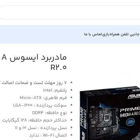
جانبی تلفن همراه
بازی
تماس با ما
R2.0
7 روز مهلت تست و ضمانت اصالت کالا
پلتفرم: Intel
فرم ظاهری: Micro-ATX
سوکت پردازنده : LGA-1200
نوع حافظه: DDR4
حداکثر حجم حافظه: 128 گیگابایت
نسل پردازنده : نسل 10 و 11
اتصال Wi-Fi : ندارد