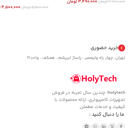
3,490,000
تومان
3,700,000
تومان
4,500,000
ت
5,500,000
تومان
افزودن به سبد خرید
افزودن به سبد خرید
خرید حضوری
تهران، چهار راه ولیعصر ، پاساژ ابریشم ، همکف ، واحد16
holytech
؛ چندین سال تجربه در فروش
تجهیزات کامپیوتری، ارائه محصولات با
کیفیت و خدمات مطمئن.
ما را دنبال کنید :