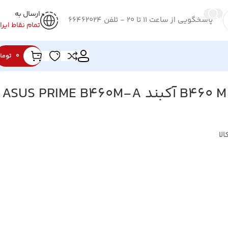
ارسال به
پاسخگویی از ساعت 11 تا 20 - تلفن 66462024
تمام نقاط ایرا
0
توما
مادربرد ایسوس B460 M A آکبند ASUS PRIME B460M-A