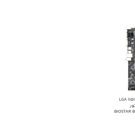
مادربرد (استوک) بایواستار LGA 1151
ور
د BIOSTAR B250 BTC