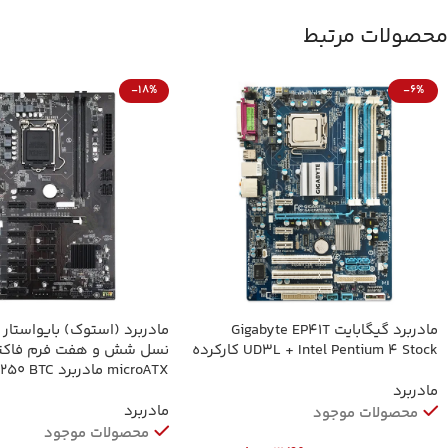
محصولات مرتبط
-18%
-6%
مادربرد گیگابایت Gigabyte EP41T
UD3L + Intel Pentium 4 Stock کارکرده
نسل شش و هفت فرم فاکت
microATX مادربر
12P DDR4
مادربرد
مادربرد
محصولات موجود
محصولات موجود