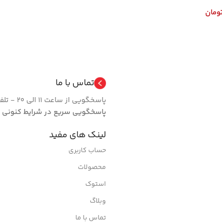
ومان
تماس با ما
پاسخگویی از ساعت 11 الی 20 - تلفن 66462024 فروشگاه | روزهای تعطیل مجموعه فعال نیست.
پاسخگویی سریع در شرایط کنونی
لینک های مفید
حساب کاربری
محصولات
استوک
وبلاگ
تماس با ما