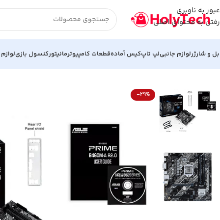
عبور به ناوبری
رفتن به محتوای اصلی
بل و شارژر
لوازم جانبی
لپ تاپ
کیس آماده
قطعات کامپیوتر
مانیتور
کنسول بازی
لوازم 
خانه
مادربرد
مادربرد ایسوس B460 M A آکبند ASUS PRIME B460M-A R2.0
-29%