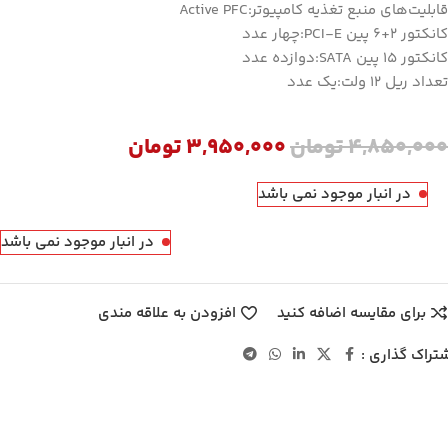
قابلیت‌های منبع تغذیه کامپیوتر:Active PFC
کانکتور 2+6 پین PCI-E:چهار عدد
کانکتور 15 پین SATA:دوازده عدد
تعداد ریل ۱۲ ولت:یک عدد
4,850,000
تومان
3,950,000
تومان
در انبار موجود نمی باشد
در انبار موجود نمی باشد
برای مقایسه اضافه کنید
افزودن به علاقه مندی
تراک گذاری :