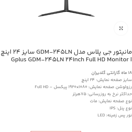
بزرگنمایی تصویر
مانیتور جی پلاس مدل GDM-245LN سایز 24 اینچ
ا Gplus GDM-245LN 24Inch Full HD Monitor
18 ماه گارانتی گلدیران
سایز صفحه نمایش: 24 اینچ
رزولوشن صفحه نمایش: 1080×1920 پیکسل – Full HD
حداکثر نرخ به روزرسانی: 75هرتز
نوع صفحه نمایش: مات
نوع پنل: IPS
نور پس‌ زمینه: LED