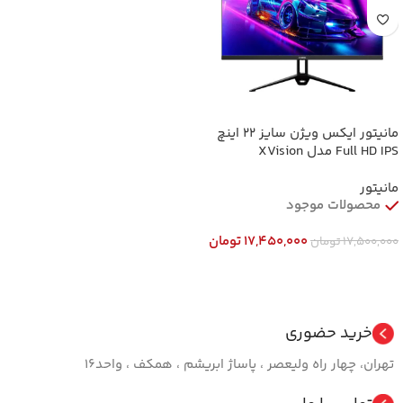
مانیتور ایکس ویژن سایز ۲۲ اینچ
Full HD IPS مدل XVision
XS2260H 22 Inch Full HD IPS
75Hz Flat Monitor
مانیتور
محصولات موجود
17,450,000
تومان
17,500,000
تومان
افزودن به سبد خرید
خرید حضوری
تهران، چهار راه ولیعصر ، پاساژ ابریشم ، همکف ، واحد16