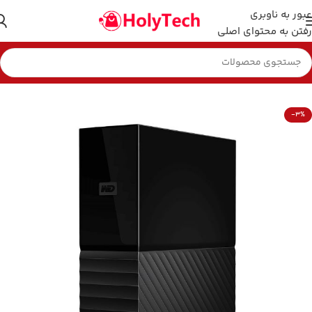
عبور به ناوبری
رفتن به محتوای اصلی
خانه
هارد و فلش مموری
-3%