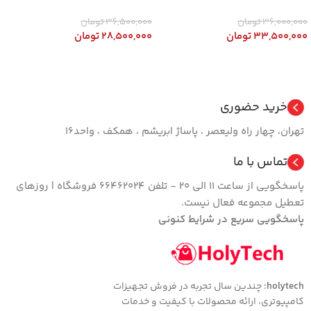
36,000,000
تومان
36,500,000
تومان
33,500,000
تومان
28,500,000
تومان
افزودن به سبد خرید
افزودن به سبد خرید
خرید حضوری
تهران، چهار راه ولیعصر ، پاساژ ابریشم ، همکف ، واحد16
تماس با ما
پاسخگویی از ساعت 11 الی 20 - تلفن 66462024 فروشگاه | روزهای
تعطیل مجموعه فعال نیست.
پاسخگویی سریع در شرایط کنونی
holytech
؛ چندین سال تجربه در فروش تجهیزات
کامپیوتری، ارائه محصولات با کیفیت و خدمات