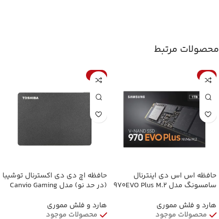
محصولات مرتبط
-22%
-7%
حافظه اس اس دی اینترنال
حافظه اچ دی دی اکسترنال توشیبا
سامسونگ مدل 970EVO Plus M.2
(در حد نو) مدل Canvio Gaming
2280 NVMe ظرفیت 1 ترابایت
ظرفیت 4 ترابایت Toshiba Canvio
Gaming 4TB External HDD
هارد و فلش مموری
هارد و فلش مموری
محصولات موجود
محصولات موجود