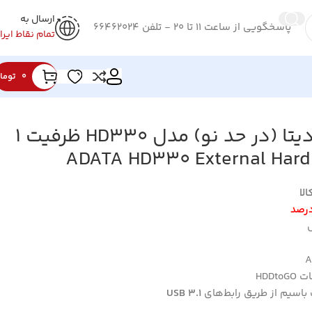
ارسال به
پاسخگویی از ساعت 11 تا 20 - تلفن 66462024
تمام نقاط ایرا
0
توما
هارد اکسترنال ای دیتا (در حد نو) مدل HD330 ظرفیت 1
ش
HDDt
 باسيم از طريق رابط‌هاي
USB 3.1