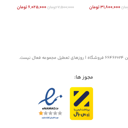
31,800,000
تومان
6,025,000
تومان
مان
7,500,000
تومان
د خرید
افزودن به سبد خرید
مجوز ها: