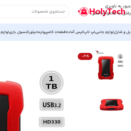
عبور به ناوبری
رفتن به محتوای اصلی
بل و شارژر
لوازم جانبی
لپ تاپ
کیس آماده
قطعات کامپیوتر
مانیتور
کنسول بازی
لوازم 
خانه
هارد و فلش مموری
هارد اکسترنال ای دیتا (در حد نو) مدل HD330 ظرفیت 1 ترابایت ا ADATA HD330 External Hard Drive 1TB
-21%