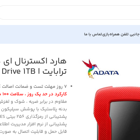
جانبی تلفن همراه
بازی
تماس با ما
ترابایت ا ADATA HD330 External Hard Drive 1TB
7 روز مهلت تست و ضمانت اصالت کالا
کارکرد در حد یک روز ، سلامت 100 درصد
مقاوم در برابر ضربه ، شوک و لغز
بدنه پلاستیک با پوشش سیلیکون
پشتیبانی از رمزگذاری 256 بیتی AES
پشتیبانی از نرم افزار مدیریت اطلاعات oGO
قابل حمل و قابليت اتصال به صورت