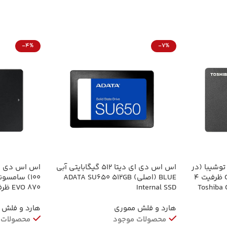
-4%
-7%
وشیبا (در
اس اس دی ای دیتا 512 گیگابایتی آبی
اس اس دی اص
حد نو) مدل Canvio Gaming ظرفیت 4
BLUE (اصلی) ADATA SU650 512GB
Toshiba Ca
Internal SSD
TB ORIGINAL
هارد و فلش مموری
هارد و فلش 
محصولات موجود
محصولات 