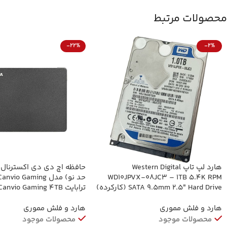
محصولات مرتبط
-22%
-2%
هارد لپ تاپ Western Digital
حافظه اچ دی دی اکسترنال ت
WD10JPVX-08JC3 – 1TB 5.4K RPM
SATA 9.5mm 2.5″ Hard Drive (کارکرده)
ترابایت nvio Gaming 4TB
External HDD
هارد و فلش مموری
هارد و فلش مموری
محصولات موجود
محصولات موجود