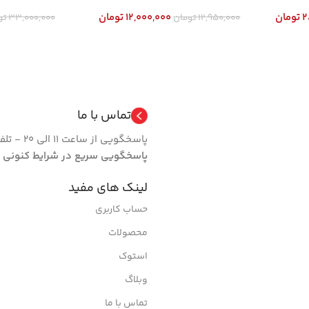
2
تومان
12,000,000
تومان
12,950,000
تومان
33,000,000
تو
افزودن به سبد خرید
افزودن به سب
تماس با ما
پاسخگویی از ساعت 11 الی 20 - تلفن 66462024 فروشگاه | روزهای تعطیل مجموعه فعال نیست.
پاسخگویی سریع در شرایط کنونی
لینک های مفید
حساب کاربری
محصولات
استوک
وبلاگ
تماس با ما