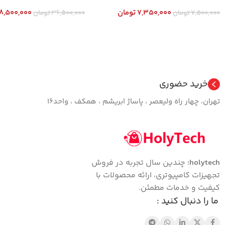
7,350,000
تومان
8,500,000
7,500,000
تومان
36,500,000
تومان
افزودن به سبد خرید
افزودن به سبد خرید
خرید حضوری
تهران، چهار راه ولیعصر ، پاساژ ابریشم ، همکف ، واحد16
holytech
؛ چندین سال تجربه در فروش
تجهیزات کامپیوتری، ارائه محصولات با
کیفیت و خدمات مطمئن.
ما را دنبال کنید :