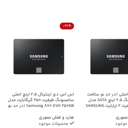
-20%
لی (در حد نو سلامت
اس اس دی اینترنال 2.5 اینچ اصلی
100) سامسونگ 2.5 اینچ SATA مدل
سامسونگ ظرفیت 250 گیگابایت مدل
870 EVO ظرفیت 2 ترابایت SAMSUNG
Samsung 870 EVO 250GB (در حد نو
EVO 870 2
سلامت 96 تا 100)
مموری
هارد و فلش مموری
موجود
محصولات موجود