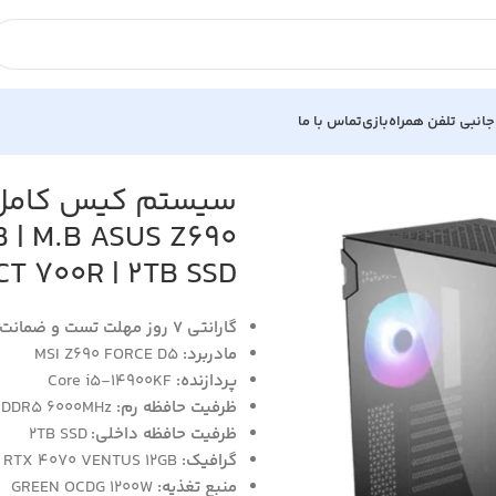
جانبی تلفن همراه
بازی
تماس با ما
B | M.B ASUS Z690
CT 700R | 2TB SSD
گارانتی 7 روز مهلت تست و ضمانت اصالت کالا
مادربرد:
MSI Z690 FORCE D5
پردازنده:
Core i5-14900KF
ظرفیت حافظه رم:
 DDR5 6000MHz
ظرفیت حافظه داخلی:
2TB SSD
گرافیک:
 RTX 4070 VENTUS 12GB
منبع تغذیه:
GREEN OCDG 1200W