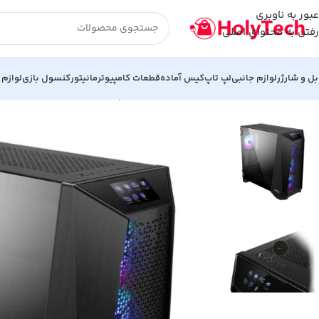
عبور به ناوبری
رفتن به محتوای اصلی
بل و شارژر
لوازم جانبی
لپ تاپ
کیس آماده
قطعات کامپیوتر
مانیتور
کنسول بازی
لوازم 
خانه
کیس آماده
سیستم کیس کامل (کامپیوتر آماده) نسل 14 | i5-14600KF | 32GB RAM | RTX 4070 12GB | M.B ASUS Z690 Force D5 | Case MSI MEG PROSPECT 700R | 2TB SSD