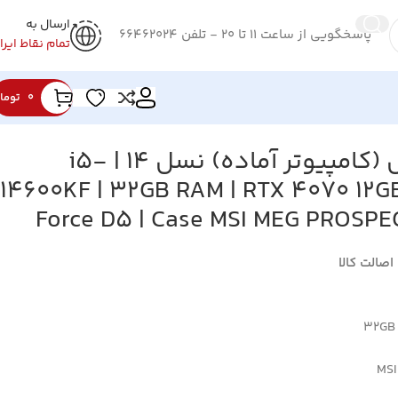
ارسال به
پاسخگویی از ساعت 11 تا 20 - تلفن 66462024
تمام نقاط ایرا
0
توما
سیستم کیس کامل (کامپیوتر آماده) نسل 14 | i5-
14600KF | 32GB RAM | RTX 4070 12G
Force D5 | Case MSI MEG PROSPE
32GB
MSI