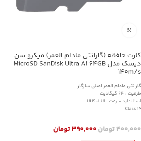
بزرگنمایی تصویر
کارت حافظه (گارانتی مادام العمر) میکرو سن
دیسک مدل MicroSD SanDisk Ultra A1 64GB
140m/s
گارانتی مادام العمر اصلی سازگار
ظرفیت : 64 گیگابایت
استاندارد سرعت : UHS-I U1
Class 10
400,000
تومان
390,000
تومان