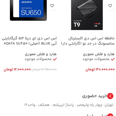
حافظه اس اس دی اکسترنال
اس اس دی ای دیتا 512 گیگابایتی
سامسونگ در حد نو (گارانتی دار)
آبی BLUE (اصلی) ADATA SU650
T9 ظرفیت 4 ترابایت Samsung T9
512GB Internal SSD
4TB External SSD
هارد و فلش مموری
هارد و فلش مموری
محصولات موجود
محصولات موجود
120,000,000
تومان
12,000,000
تومان
12,950,000
تومان
افزودن به سبد خرید
افزودن به سبد خرید
خرید حضوری
تهران، چهار راه ولیعصر ، پاساژ ابریشم ، همکف ، واحد16