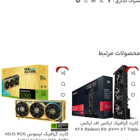
تراک گذاری :
محصولات مرتبط
-7%
-6%
کارت گرافیک ایکس اف ایکس
XFX Radeon RX 5700 XT Triple
کارت گرافیک ایسوس ASUS ROG
Dissipation 8GB GDDR6 استوک