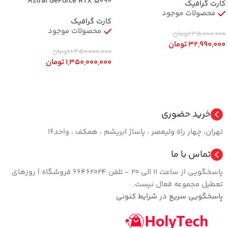
Astral GeForce RTX 5090
کارت گرافیک
Dhahab OC Edition 32GB GDDR7
محصولات موجود
کارت گرافیک
محصولات موجود
35,000,000
تومان
32,990,000
تومان
1,450,000,000
تومان
افزودن به سبد خرید
1,350,000,000
تومان
افزودن به سبد خرید
خرید حضوری
تهران، چهار راه ولیعصر ، پاساژ ابریشم ، همکف ، واحد16
تماس با ما
پاسخگویی از ساعت 11 الی 20 - تلفن 66462024 فروشگاه | روزهای
تعطیل مجموعه فعال نیست.
پاسخگویی سریع در شرایط کنونی