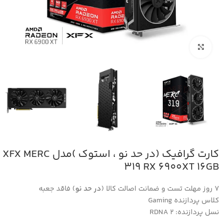
بزرگنمایی تصویر
کارت گرافیک (در حد نو ، استوک )مدل XFX MERC
319 RX 6900XT 16GB
7 روز مهلت تست و ضمانت اصالت کالا (
در حد نو
) فاقد جعبه
کلاس پردازنده Gaming
نسل پردازنده: RDNA 2