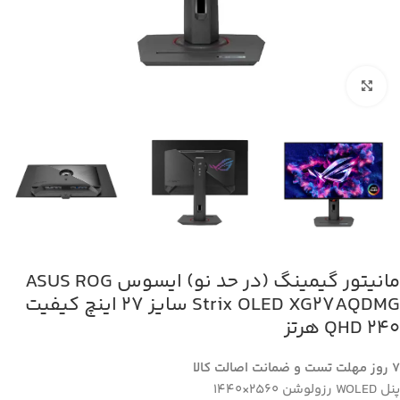
بزرگنمایی تصویر
مانیتور گیمینگ (در حد نو) ایسوس ASUS ROG
Strix OLED XG27AQDMG سایز ۲۷ اینچ کیفیت
QHD ۲۴۰ هرتز
7 روز مهلت تست و ضمانت اصالت کالا
پنل WOLED رزولوشن 2560×1440