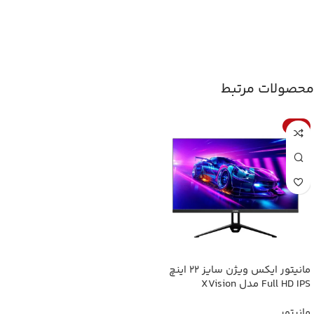
محصولات مرتبط
حراج
مانیتور ایکس ویژن سایز ۲۲ اینچ
Full HD IPS مدل XVision
XS2260H 22 Inch Full HD IPS
75Hz Flat Monitor
مانیتور