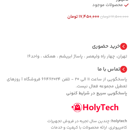
محصولات موجود
17,450,000
تومان
17,500,000
تومان
افزودن به سبد خرید
خرید حضوری
تهران، چهار راه ولیعصر ، پاساژ ابریشم ، همکف ، واحد16
تماس با ما
پاسخگویی از ساعت 11 الی 20 - تلفن 66462024 فروشگاه | روزهای
تعطیل مجموعه فعال نیست.
پاسخگویی سریع در شرایط کنونی
holytech
؛ چندین سال تجربه در فروش تجهیزات
کامپیوتری، ارائه محصولات با کیفیت و خدمات