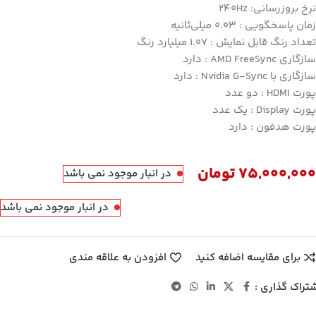
نرخ بروزرسانی: 240Hz
زمان پاسخگویی : 0.03 میلی‌ثانیه
تعداد رنگ قابل نمایش : 1.07 میلیارد رنگ
سازگاری AMD FreeSync : دارد
سازگاری با Nvidia G-Sync : دارد
پورت HDMI : دو عدد
پورت Display : یک عدد
پورت هدفون : دارد
75,000,000
تومان
در انبار موجود نمی باشد
در انبار موجود نمی باشد
برای مقایسه اضافه کنید
افزودن به علاقه مندی
تراک گذاری :